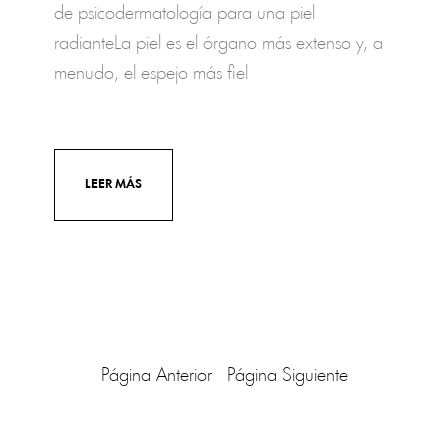
de psicodermatología para una piel
radianteLa piel es el órgano más extenso y, a
menudo, el espejo más fiel
LEER MÁS
Página Anterior
Página Siguiente