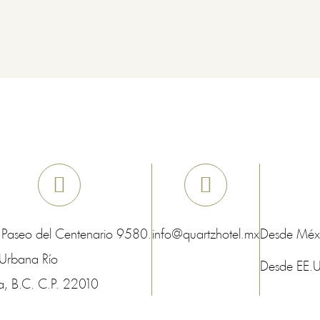
 Paseo del Centenario 9580.
info@quartzhotel.mx
Desde Méx
Urbana Río
Desde EE.
a
, B.C.
C.P.
22010