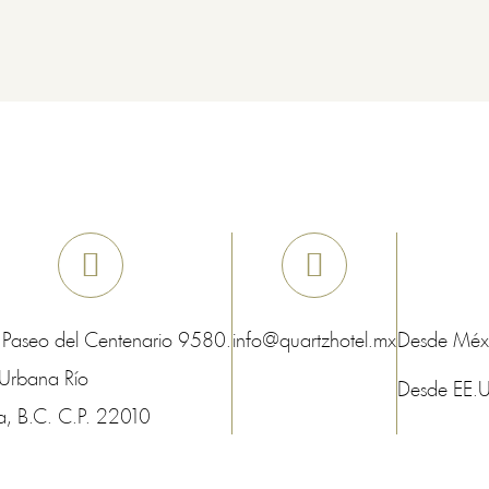
 Paseo del Centenario 9580.
info@quartzhotel.mx
Desde Méx
Urbana Río
Desde EE.
a
, B.C.
C.P.
22010