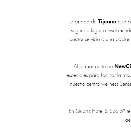
La ciudad de
Tijuana
está 
segundo lugar a nivel mundia
prestar servicio a una pobla
Al formar parte de
NewCit
especiales para facilitar la mo
nuestro centro wellness
Sens
En Quartz Hotel & Spa 5* te 
ae