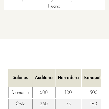
Tijuana.
Salones
Auditorio
Herradura
Banquete
Diamante
600
100
500
Ónix
250
75
160