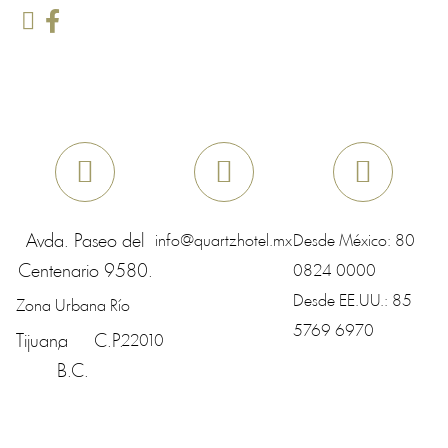
Avda. Paseo del
info@quartzhotel.mx
Desde México:
80
Centenario 9580.
0824 0000
Desde EE.UU.:
85
Zona Urbana Río
5769 6970
Tijuana
,
C.P.
22010
B.C.