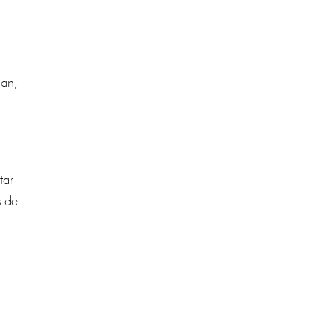
nan,
tar
s de