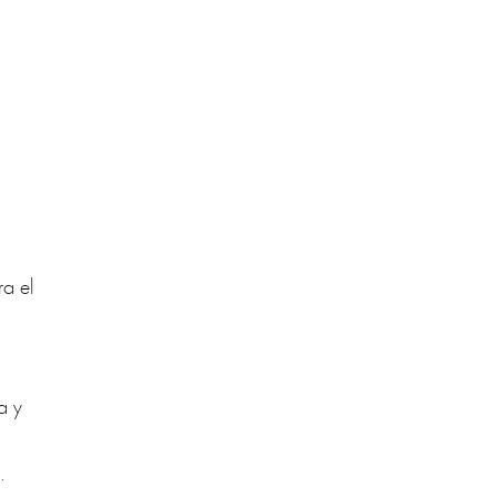
ra el
a y
.