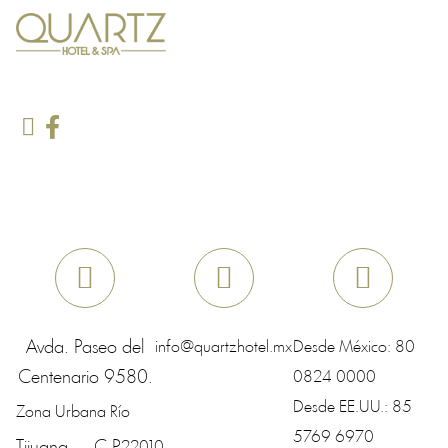
Avda. Paseo del
info@quartzhotel.mx
Desde México:
80
Centenario 9580.
0824 0000
Desde EE.UU.:
85
Zona Urbana Río
5769 6970
22010