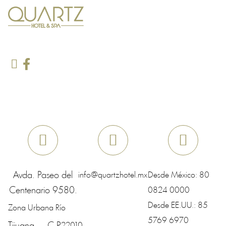
Avda. Paseo del
info@quartzhotel.mx
Desde México:
80
Centenario 9580.
0824 0000
Desde EE.UU.:
85
Zona Urbana Río
5769 6970
22010