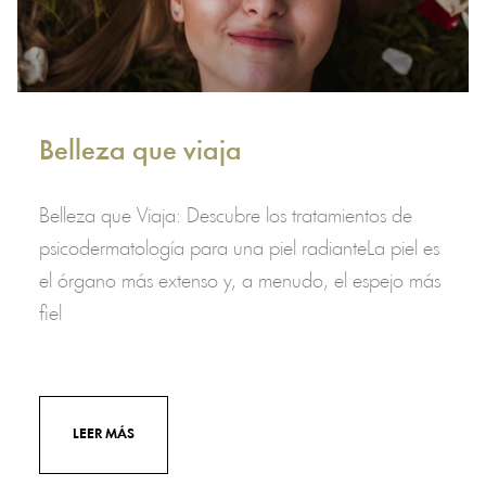
Belleza que viaja
Belleza que Viaja: Descubre los tratamientos de
psicodermatología para una piel radianteLa piel es
el órgano más extenso y, a menudo, el espejo más
fiel
LEER MÁS