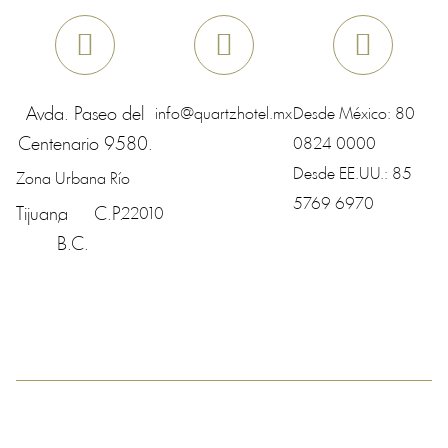
Avda. Paseo del
info@quartzhotel.mx
Desde México:
80
Centenario 9580.
0824 0000
Desde EE.UU.:
85
Zona Urbana Río
5769 6970
Tijuana
,
C.P.
22010
B.C.